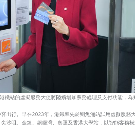
個港鐵站的虛擬服務大使將陸續增加票務處理及支付功能，為
出行。早在2023年，港鐵率先於鰂魚涌站試用虛擬服務大使
、尖沙咀、金鐘、銅鑼灣、奧運及香港大學站，以智能客務模