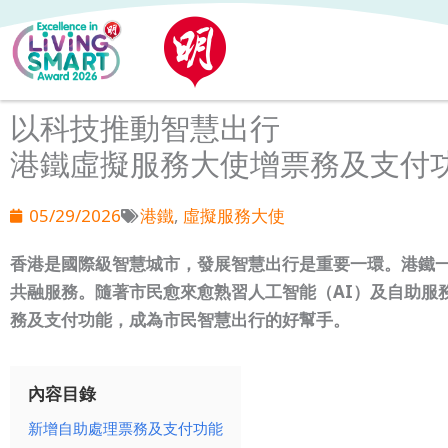
Skip
to
content
以科技推動智慧出行
港鐵虛擬服務大使增票務及支付
05/29/2026
港鐵
,
虛擬服務大使
香港是國際級智慧城市，發展智慧出行是重要一環。港鐵
共融服務。隨著市民愈來愈熟習人工智能（AI）及自助服務
務及支付功能，成為市民智慧出行的好幫手。
內容目錄
新增自助處理票務及支付功能