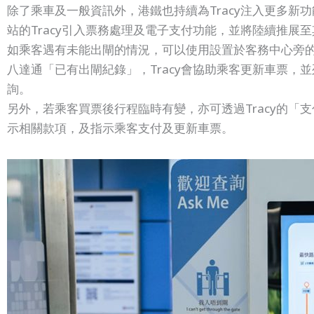
除了乘車及一般資訊外，港鐵也持續為Tracy注入更多
站的Tracy引入票務處理及電子支付功能，並將陸續推展
如乘客遇有未能出閘的情況，可以使用設置於客務中心旁的
八達通「已有出閘紀錄」，Tracy會協助乘客更新車票，
詢。
另外，若乘客買票後行程臨時有變，亦可透過Tracy的
示相關款項，及指示乘客支付及更新車票。