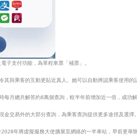
及電子支付功能，為單程車票「補票」。
術，令其與乘客的互動更貼近真人。她可以自動辨認乘客使用的
，現時每月總共解答約8萬個查詢，較半年前增加近一倍，成功
心除現金交易外的大部分查詢，為乘客查詢提供更多途徑及選擇
28年將虛擬服務大使擴展至網絡的一半車站，早前更舉辦了「