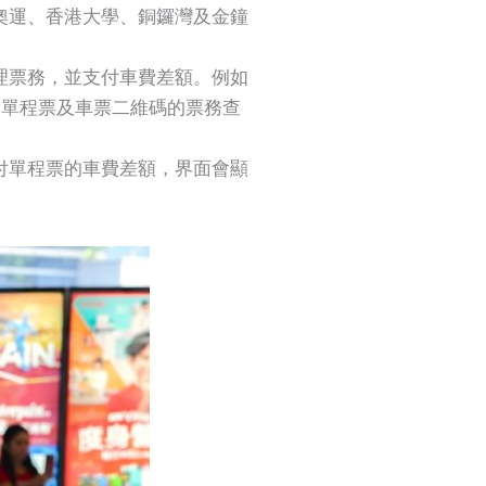
奧運、香港大學、銅鑼灣及金鐘
理票務，並支付車費差額。例如
通、單程票及車票二維碼的票務查
付單程票的車費差額，界面會顯