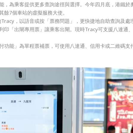
新功能，為乘客提供更多查詢途徑與選擇。今年四月底，港鐵於
至其餘7個車站的虛擬服務大使。
Tracy，以語音或按「票務問題」，更快捷地自助查詢及處
並列印「出閘專用票」讓乘客出閘。現時Tracy可支援八達
「支付功能」為單程票補票，可使用八達通、信用卡或二維碼支