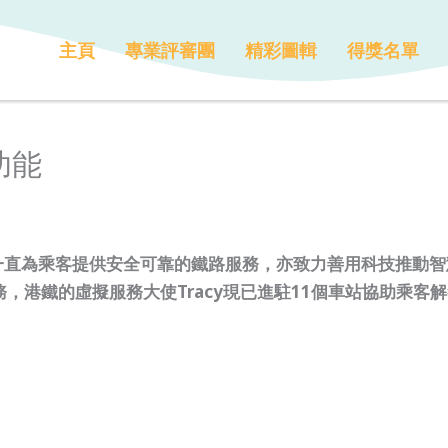
主頁
專業評審團
精彩圖輯
得獎名單
功能
一直為乘客提供安全可靠的鐵路服務，亦致力善用科技推動智
，港鐵的虛擬服務大使Tracy現已進駐11個車站協助乘客