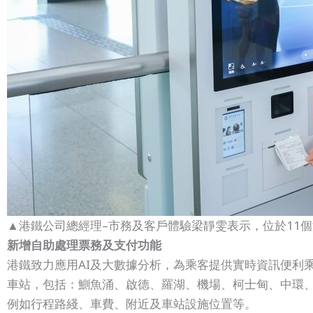
▲港鐵公司總經理–市務及客戶體驗梁靜雯表示，位於11
新增自助處理票務及支付功能
港鐵致力應用AI及大數據分析，為乘客提供實時資訊便利乘客
車站，包括：鰂魚涌、啟德、羅湖、機場、柯士甸、中環
例如行程路綫、車費、附近及車站設施位置等。