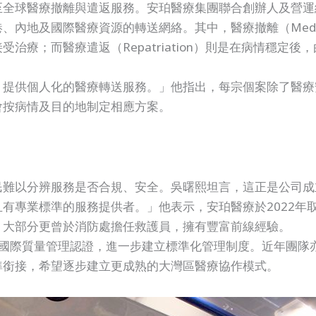
至全球醫療撤離與遣返服務。安珀醫療集團聯合創辦人及營運
及國際醫療資源的轉送網絡。其中，醫療撤離（Medical E
療；而醫療遣返（Repatriation）則是在病情穩定
，提供個人化的醫療轉送服務。」他指出，每宗個案除了醫療
會按病情及目的地制定相應方案。
民難以分辨服務是否合規、安全。吳曙熙坦言，這正是公司成
有專業標準的服務提供者。」他表示，安珀醫療於2022年
，大部分更曾於消防處擔任救護員，擁有豐富前線經驗。
9001國際質量管理認證，進一步建立標準化管理制度。近年團
準銜接，希望逐步建立更成熟的大灣區醫療協作模式。