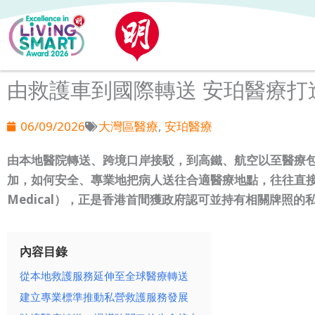
Skip
to
content
由救護車到國際轉送 安珀醫療打
06/09/2026
大灣區醫療
,
安珀醫療
由本地醫院轉送、跨境口岸接駁，到高鐵、航空以至醫療
加，如何安全、專業地把病人送往合適醫療地點，往往直接
Medical），正是香港首間獲政府認可並持有相關牌照的
內容目錄
從本地救護服務延伸至全球醫療轉送
建立專業標準推動私營救護服務發展