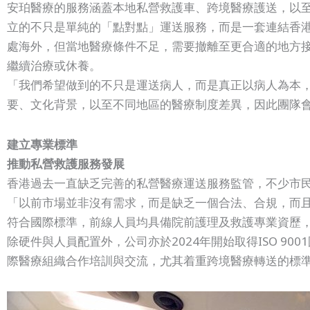
安珀醫療的服務涵蓋本地私營救護車、跨境醫療護送，以
立的不只是單純的「點對點」運送服務，而是一套連結香港、內地
處海外，但當地醫療條件不足，需要撤離至更合適的地方接受治
繼續治療或休養。
「我們希望做到的不只是運送病人，而是真正以病人為本
要、文化背景，以至不同地區的醫療制度差異，因此團隊
建立專業標準
推動私營救護服務發展
香港過去一直缺乏完善的私營醫療運送服務監管，不少市
「以前市場並非沒有需求，而是缺乏一個合法、合規，而且
符合國際標準，前線人員均具備院前護理及救護專業資歷
除硬件與人員配置外，公司亦於2024年開始取得ISO 
際醫療組織合作培訓與交流，尤其着重跨境醫療轉送的標