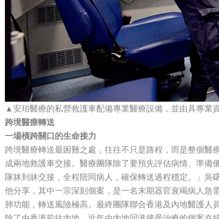
▲安珀醫療的私營救護車配備專業醫療設備，並由具專業
跨境醫療轉送
一場橫跨關口的生命接力
跨境醫療轉送最困難之處，往往不只是路程，而是整個醫
成兩地救護車交接。醫療團隊除了要預先評估病情、準備
隊牀到牀交接，全程陪同病人，確保轉送過程穩定。」吳
他分享，其中一宗深刻個案，是一名末期器官衰竭病人急需
肺功能，轉送風險極高。最終團隊聯合香港及內地醫護人
除了由香港前往內地，近年由內地回港接受治療的個案亦