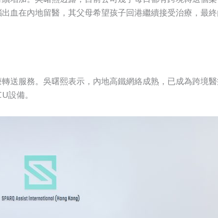
腦出血在內地留醫，其父母希望孩子回港繼續接受治療，最終
療轉送服務。吳曙熙表示，內地高鐵網絡成熟，已成為跨境醫
CU設備。