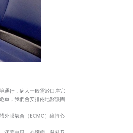
境通行，病人一般需於口岸完
危重，我們會安排兩地醫護團
體外膜氧合（ECMO）維持心
，涵蓋中風、心臟病、兒科及