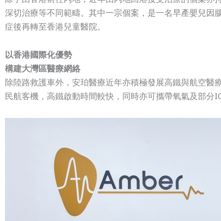
深切治療等不同範疇。其中一宗個案，是一名早產嬰兒因
症後再轉至香港兒童醫院。
以香港國際化優勢
構建大灣區醫療網絡
除陸路救護車外，安珀醫療近年亦積極發展高鐵與航空醫
民航客機，高鐵啟動時間較快，同時亦可攜帶氧氣及部分I