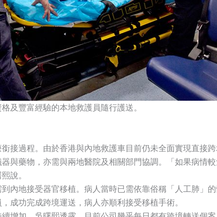
資格及豐富經驗的本地救護員隨行護送。
療銜接過程。由於香港與內地救護車目前仍未全面實現直接跨
儀器與藥物，亦需與兩地醫院及相關部門協調。「如果病情較
曙熙說。
到內地接受器官移植。病人當時已需依靠俗稱「人工肺」的
員，成功完成跨境運送，病人亦順利接受移植手術。
持續增加。吳曙熙透露，目前公司幾乎每日都有跨境轉送個案