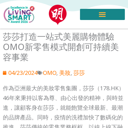
Skip
to
content
莎莎打造一站式美麗購物體驗
OMO新零售模式開創可持續美
容事業
04/23/2024
OMO
,
美妝
,
莎莎
作為亞洲最大的美妝零售集團，莎莎（178.HK）
46年來秉持以客為尊、由心出發的精神，與時並
進，讓顧客身在莎莎，就能飽覽全球最新、最潮
的品牌產品。同時，疫情的洗禮加快了數碼化的
推進，莎莎傳統的零售業務框框，以線上線下融