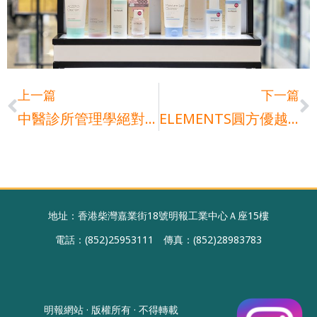
Prev
N
上一篇
下一篇
中醫診所管理學絕對關病人事 經營與安全管理 直接關乎病人安危
ELEMENTS圓方優越服務 締造稱心如意顧客體驗
地址：香港柴灣嘉業街18號明報工業中心Ａ座15樓
電話：(852)25953111 傳真：(852)28983783
明報網站 · 版權所有 · 不得轉載