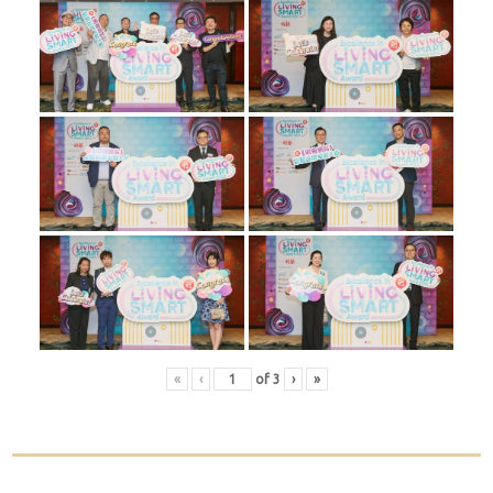
«
‹
of
3
›
»