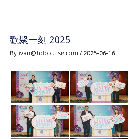
Skip
to
content
歡聚一刻 2025
By
ivan@hdcourse.com
/
2025-06-16