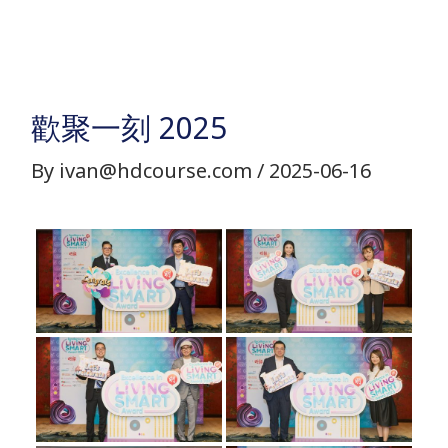
Skip
to
content
歡聚一刻 2025
By
ivan@hdcourse.com
/
2025-06-16