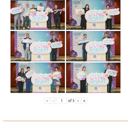
«
‹
of
3
›
»