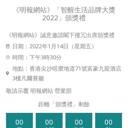
Skip
《明報網站》「智醒生活品牌大獎
to
2022」頒獎禮
content
《明報網站》誠意邀請閣下撥冗出席頒獎禮
日期：2022年1月14日（星期五）
時間：下午3時30分
地點：香港尖沙咀麼地道71號富豪九龍酒店
3樓凡爾賽廳
敬請示覆 明報網站 營業部
距離「頒獎禮」剩餘
00
00
00
00