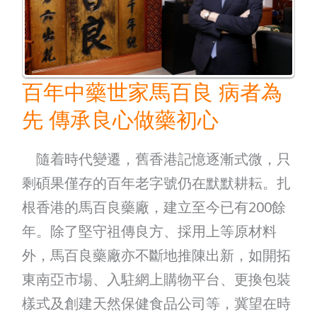
世
家
馬
百
百年中藥世家馬百良 病者為
良
先 傳承良心做藥初心
病
者
隨着時代變遷，舊香港記憶逐漸式微，只
為
剩碩果僅存的百年老字號仍在默默耕耘。扎
先
根香港的馬百良藥廠，建立至今已有200餘
傳
年。除了堅守祖傳良方、採用上等原材料
承
外，馬百良藥廠亦不斷地推陳出新，如開拓
良
東南亞市場、入駐網上購物平台、更換包裝
心
樣式及創建天然保健食品公司等，冀望在時
做