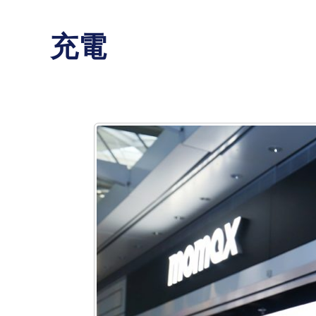
Skip
to
充電
content
MOMAX
品
牌
店
機
場
插
旗
香
港