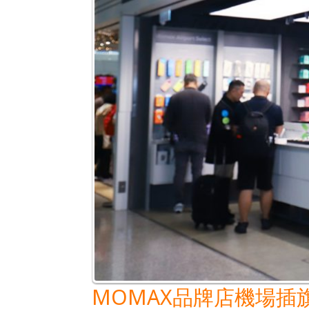
人
創
意
飛
向
全
世
界
MOMAX品牌店機場插