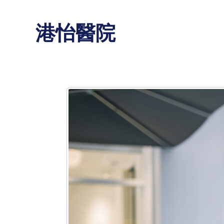
Skip
to
港怡醫院
content
「智」
健
康
APP
全
包
定
額
醫
療