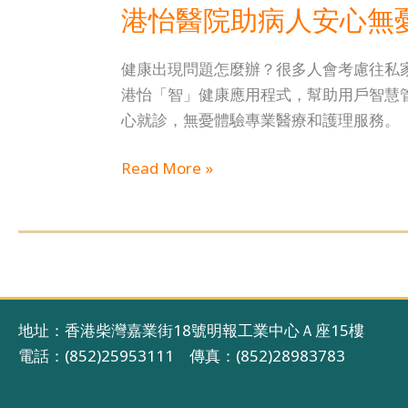
港怡醫院助病人安心無
健康出現問題怎麼辦？很多人會考慮往私
港怡「智」健康應用程式，幫助用戶智慧
心就診，無憂體驗專業醫療和護理服務。
Read More »
地址：香港柴灣嘉業街18號明報工業中心Ａ座15樓
電話：(852)25953111 傳真：(852)28983783