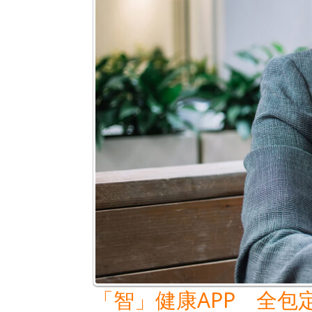
套
餐
港
怡
醫
院
助
病
人
安
心
無
憂
「智」健康APP 全包