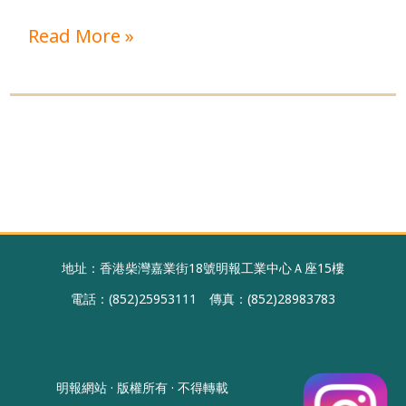
升
Read More »
級
地址：香港柴灣嘉業街18號明報工業中心Ａ座15樓
電話：(852)25953111 傳真：(852)28983783
明報網站 · 版權所有 · 不得轉載