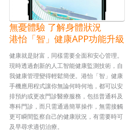
了
解
身
無憂體驗 了解身體狀況
體
港怡「智」健康APP功能升級
狀
況
健康就是財富，同樣需要全面和安心管理。
港
現時透過創新的人工智能健康監測技術，自
怡
我健康管理變得輕鬆簡便。港怡「智」健康
「智」
手機應用程式讓你無論何時何地，都可以安
健
排預約或更改門診醫療服務，包括普通科及
康
專科門診，而只需通過簡單操作，無需接觸
APP
更可瞬間監察自己的健康狀況，有需要時可
功
及早尋求適切治療。
能