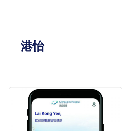
Skip
to
content
港怡
無
憂
體
驗