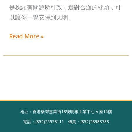
是枕頭有問題所引致，選對合適的枕頭，可
人
以讓你一覺安睡到天明。
體
工
Read More »
學
枕
地址：香港柴灣嘉業街18號明報工業中心Ａ座15樓
電話：(852)25953111 傳真：(852)28983783