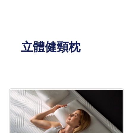
Skip
to
content
立體健頸枕
TEMPUR
Millennium
Pillow
立