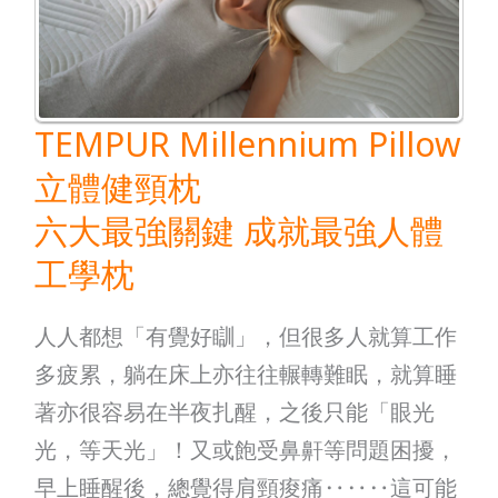
體
健
頸
枕
TEMPUR Millennium Pillow
六
立體健頸枕
大
六大最強關鍵 成就最強人體
最
強
工學枕
關
人人都想「有覺好瞓」，但很多人就算工作
鍵
多疲累，躺在床上亦往往輾轉難眠，就算睡
成
著亦很容易在半夜扎醒，之後只能「眼光
就
光，等天光」！又或飽受鼻鼾等問題困擾，
最
早上睡醒後，總覺得肩頸痠痛‥‥‥這可能
強