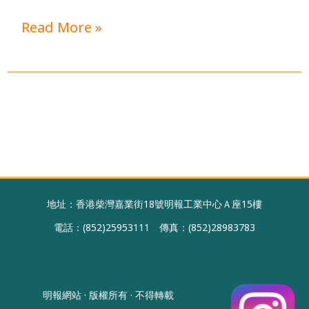
索
Read More »
世
界
地址：香港柴灣嘉業街18號明報工業中心Ａ座15樓
電話：(852)25953111 傳真：(852)28983783
明報網站 · 版權所有 · 不得轉載