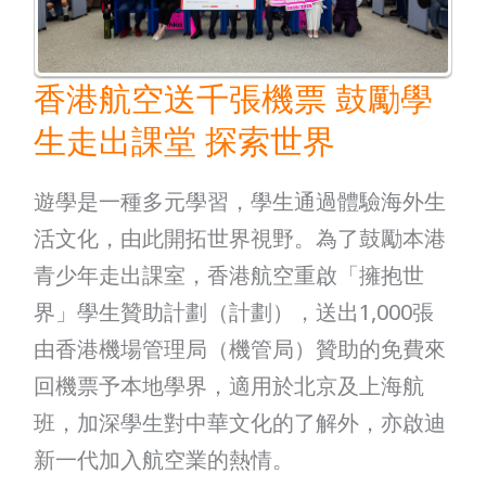
送
千
張
香港航空送千張機票 鼓勵學
機
生走出課堂 探索世界
票
鼓
遊學是一種多元學習，學生通過體驗海外生
勵
活文化，由此開拓世界視野。為了鼓勵本港
學
青少年走出課室，香港航空重啟「擁抱世
生
界」學生贊助計劃（計劃），送出1,000張
走
由香港機場管理局（機管局）贊助的免費來
出
回機票予本地學界，適用於北京及上海航
課
班，加深學生對中華文化的了解外，亦啟迪
堂
新一代加入航空業的熱情。
探