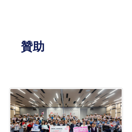
Skip
to
content
贊助
香
港
航
空