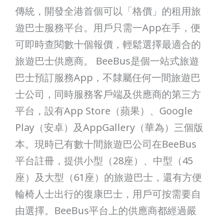
傳統，開發全港首個可以「格價」的租用旅
用
遊巴士服務平台。用戶只需一App在手，便
旅
可即時查閱數十個報價，輕鬆選擇最適合的
遊
旅遊巴士供應商。 BeeBus是個一站式旅遊
巴
巴士預訂服務App，不隸屬任何一間旅遊巴
士
士公司，同時服務客戶端及供應商的第三方
平台，設有App Store（蘋果）、Google
Play（安卓）及AppGallery（華為）三個版
本。現時已有數十間旅遊巴公司在BeeBus
平台註冊，提供小型（28座）、中型（45
座）及大型（61座）的旅遊巴士，還有方便
輪椅人士出行的復康巴士，用戶可按需要自
由選擇。BeeBus平台上的供應商都經過嚴