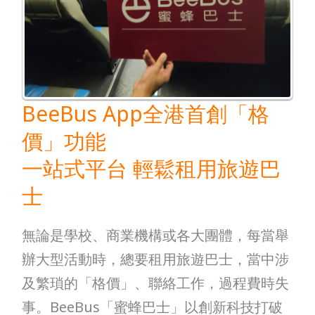
首
創
「格
價」
功
BeeBus App全港首創「格
能
價」功能
一
一站式平台 輕鬆租用旅遊巴
站
士
式
平
無論是學校、商業機構或各大團體，每當舉
台
辦大型活動時，總要租用旅遊巴士，當中涉
輕
及繁瑣的「格價」、聯絡工作，過程費時失
鬆
事。BeeBus「蜜蜂巴士」以創新科技打破
租