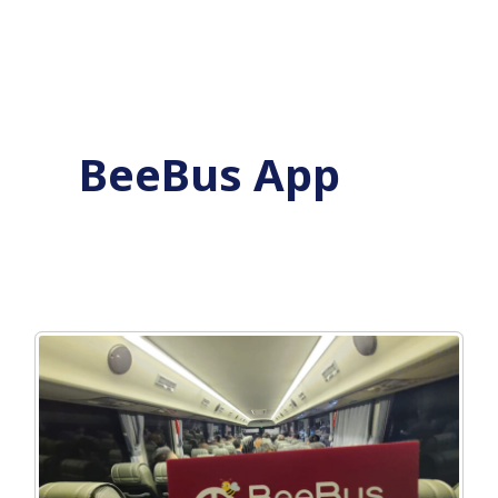
Skip
to
content
BeeBus App
BeeBus
App
全
港