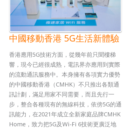
香
港
5G
生
中國移動香港 5G生活新體驗
活
新
香港應用5G技術方面，從幾年前只聞樓梯
體
響，現今已經很成熟，電訊界亦應用到實際
驗
的流動通訊服務中。本身擁有各項實力優勢
的中國移動香港（CMHK）不只推出各類通
訊計劃，滿足用家不同需要，而且先行一
步，整合各種現有的無線科技，依傍5G的通
訊能力，在2021年成立全新家庭品牌CMHK
Home，致力把5G及Wi-Fi 6技術更廣泛地