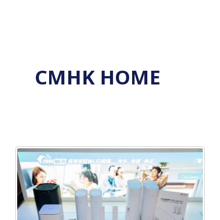
Skip
to
content
CMHK HOME
中
國
移
動